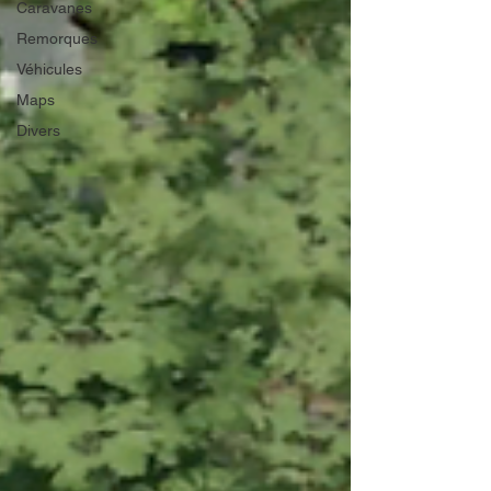
Caravanes
Remorques
Véhicules
Maps
Divers