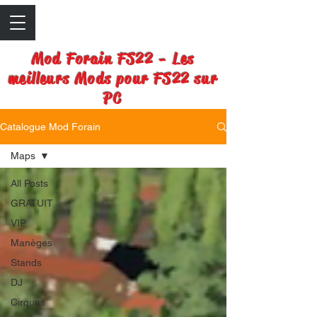
Mod Forain FS22 - Les
meilleurs Mods pour FS22 sur
PC
Catalogue Mod Forain
Maps
All Posts
GRATUIT
VIP
Manèges
Stands
DJ
Cirques