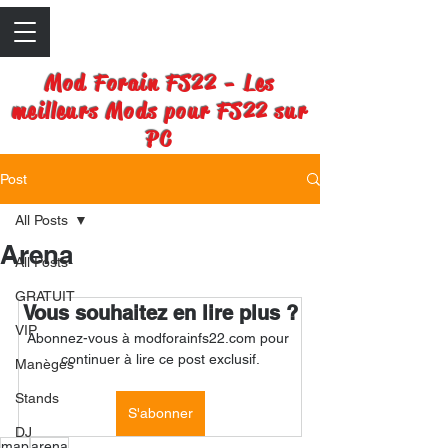
Mod Forain FS22 - Les
meilleurs Mods pour FS22 sur
PC
Post
All Posts
Arena
All Posts
GRATUIT
Vous souhaitez en lire plus ?
VIP
Abonnez-vous à modforainfs22.com pour 
continuer à lire ce post exclusif.
Manèges
Stands
S'abonner
DJ
map
arena