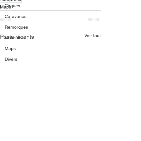
Cirques
Maps
Caravanes
Remorques
Voir tout
Posts récents
Véhicules
Maps
Divers