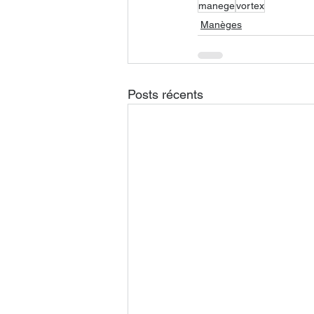
manege
vortex
Manèges
Posts récents