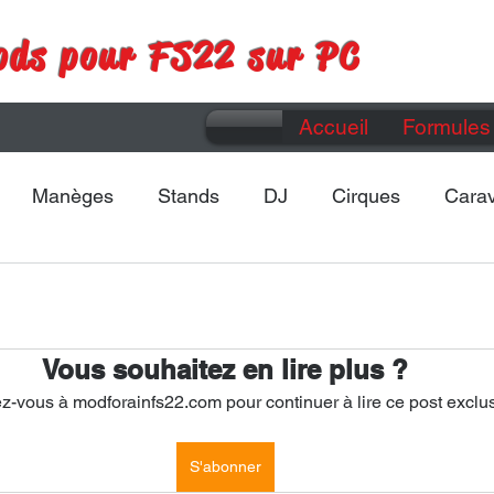
ods pour FS22 sur PC
Accueil
Formules 
Manèges
Stands
DJ
Cirques
Cara
Maps
Divers
Vous souhaitez en lire plus ?
-vous à modforainfs22.com pour continuer à lire ce post exclus
S'abonner