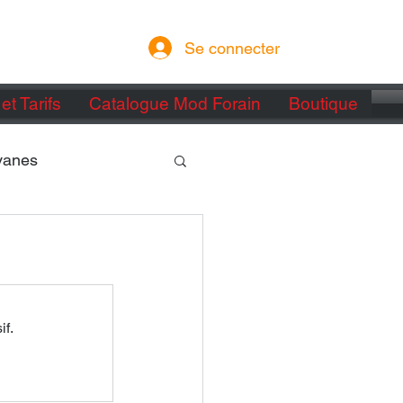
Se connecter
et Tarifs
Catalogue Mod Forain
Boutique
vanes
if.