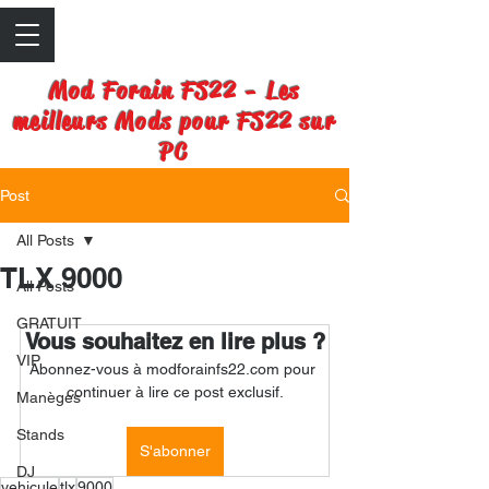
Mod Forain FS22 - Les
meilleurs Mods pour FS22 sur
PC
Post
All Posts
TLX 9000
All Posts
GRATUIT
Vous souhaitez en lire plus ?
VIP
Abonnez-vous à modforainfs22.com pour 
continuer à lire ce post exclusif.
Manèges
Stands
S'abonner
DJ
vehicule
tlx
9000