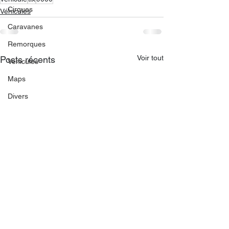
Cirques
Véhicules
Caravanes
Remorques
Voir tout
Posts récents
Véhicules
Maps
Divers