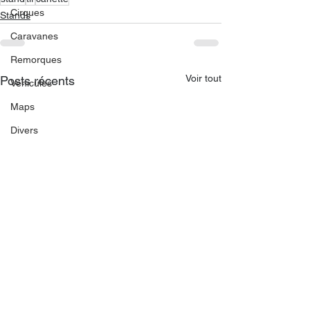
Cirques
Stands
Caravanes
Remorques
Voir tout
Posts récents
Véhicules
Maps
Divers