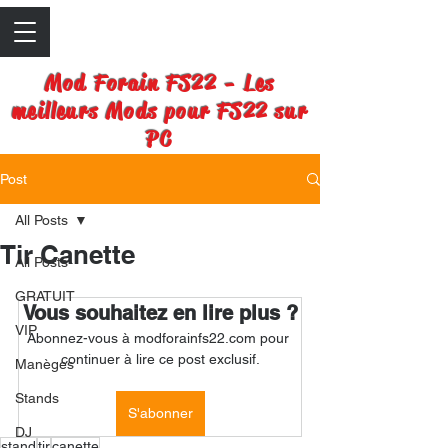
Mod Forain FS22 - Les
meilleurs Mods pour FS22 sur
PC
Post
All Posts
Tir Canette
All Posts
GRATUIT
Vous souhaitez en lire plus ?
VIP
Abonnez-vous à modforainfs22.com pour 
continuer à lire ce post exclusif.
Manèges
Stands
S'abonner
DJ
stand
tir
canette