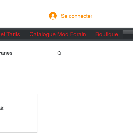
Se connecter
et Tarifs
Catalogue Mod Forain
Boutique
vanes
if.