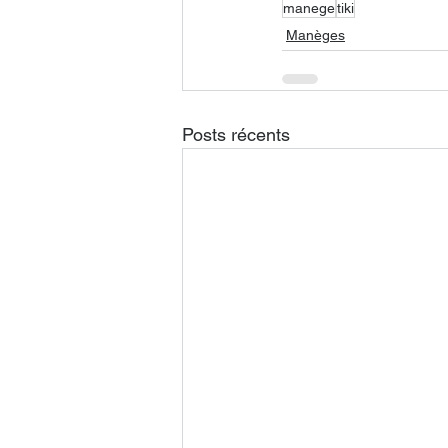
manege
tiki
Manèges
Posts récents