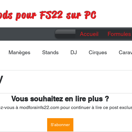
ods pour FS22 sur PC
Accueil
Formules 
Manèges
Stands
DJ
Cirques
Cara
y
Maps
Divers
Vous souhaitez en lire plus ?
-vous à modforainfs22.com pour continuer à lire ce post exclus
S'abonner