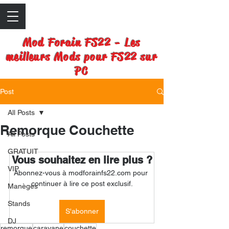
Mod Forain FS22 - Les
meilleurs Mods pour FS22 sur
PC
Post
All Posts
Remorque Couchette
All Posts
GRATUIT
Vous souhaitez en lire plus ?
VIP
Abonnez-vous à modforainfs22.com pour 
continuer à lire ce post exclusif.
Manèges
Stands
S'abonner
DJ
remorque
caravane
couchette