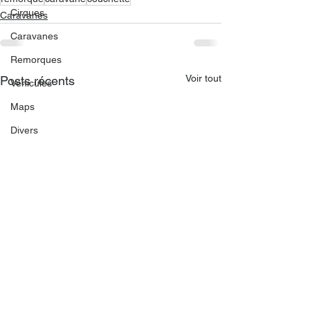
Cirques
Caravanes
Caravanes
Remorques
Voir tout
Posts récents
Véhicules
Maps
Divers