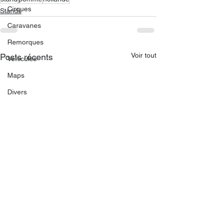
Cirques
Stands
Caravanes
Remorques
Voir tout
Posts récents
Véhicules
Maps
Divers