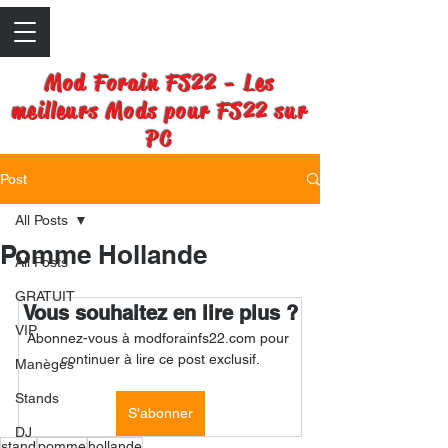
Mod Forain FS22 - Les
meilleurs Mods pour FS22 sur
PC
Post
All Posts
Pomme Hollande
All Posts
GRATUIT
Vous souhaitez en lire plus ?
VIP
Abonnez-vous à modforainfs22.com pour 
continuer à lire ce post exclusif.
Manèges
Stands
S'abonner
DJ
stand
pomme
hollande