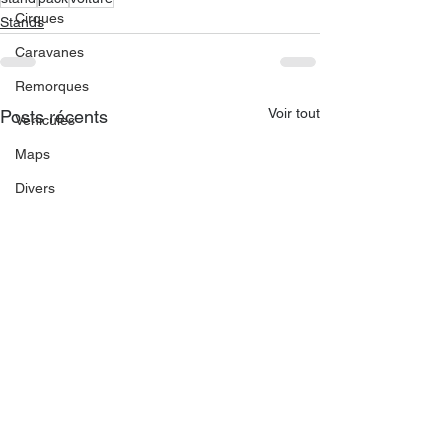
Cirques
Stands
Caravanes
Remorques
Voir tout
Posts récents
Véhicules
Maps
Divers