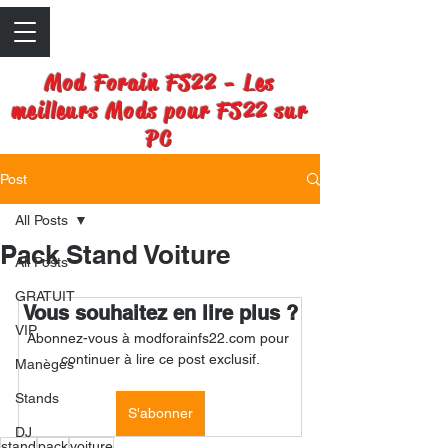
Mod Forain FS22 - Les
meilleurs Mods pour FS22 sur
PC
Post
All Posts
Pack Stand Voiture
All Posts
GRATUIT
Vous souhaitez en lire plus ?
VIP
Abonnez-vous à modforainfs22.com pour 
continuer à lire ce post exclusif.
Manèges
Stands
S'abonner
DJ
stand
pack
voiture