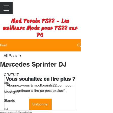
Mod Forain FS22 - Les
meilleurs Mods pour FS22 sur
PC
Post
All Posts
Mercedes Sprinter DJ
All Posts
GRATUIT
Vous souhaitez en lire plus ?
VIP
Abonnez-vous à modforainfs22.com pour 
continuer à lire ce post exclusif.
Manèges
Stands
S'abonner
DJ
mercedes
dj
sprinter