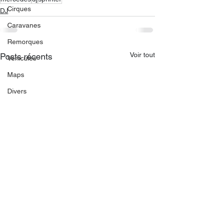
Cirques
DJ
Caravanes
Remorques
Voir tout
Posts récents
Véhicules
Maps
Divers