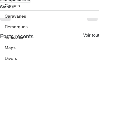
Cirques
Stands
Caravanes
Remorques
Voir tout
Posts récents
Véhicules
Maps
Divers