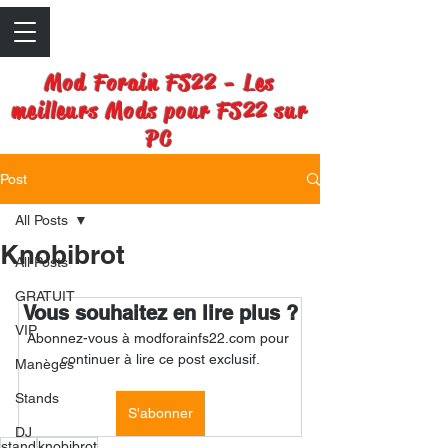
Mod Forain FS22 - Les
meilleurs Mods pour FS22 sur
PC
Post
All Posts
Knobibrot
All Posts
GRATUIT
Vous souhaitez en lire plus ?
VIP
Abonnez-vous à modforainfs22.com pour 
continuer à lire ce post exclusif.
Manèges
Stands
S'abonner
DJ
stand
knobibrot