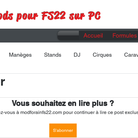
ods pour FS22 sur PC
Accueil
Formules 
Manèges
Stands
DJ
Cirques
Cara
r
Maps
Divers
Vous souhaitez en lire plus ?
-vous à modforainfs22.com pour continuer à lire ce post exclus
S'abonner