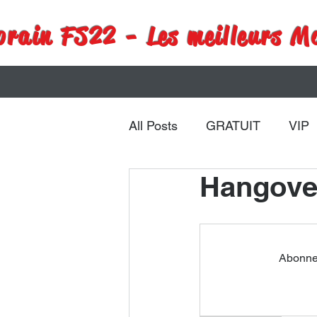
rain FS22 - Les meilleurs M
All Posts
GRATUIT
VIP
Hangove
Remorques
Véhicules
Abonnez