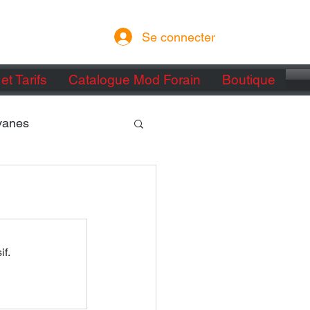
Se connecter
et Tarifs
Catalogue Mod Forain
Boutique
vanes
if.