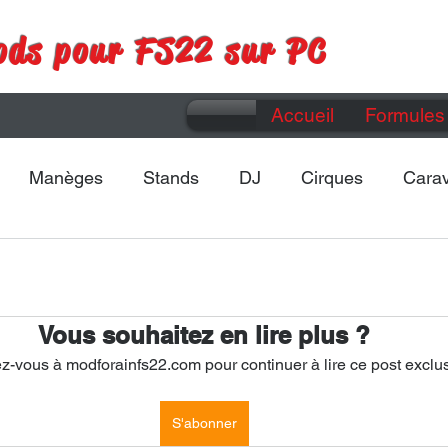
ods pour FS22 sur PC
Accueil
Formules 
Manèges
Stands
DJ
Cirques
Cara
Maps
Divers
Vous souhaitez en lire plus ?
-vous à modforainfs22.com pour continuer à lire ce post exclus
S'abonner