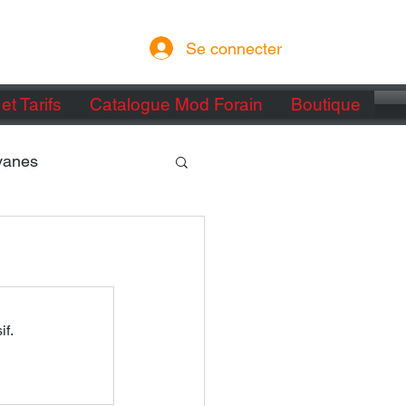
Se connecter
et Tarifs
Catalogue Mod Forain
Boutique
vanes
if.