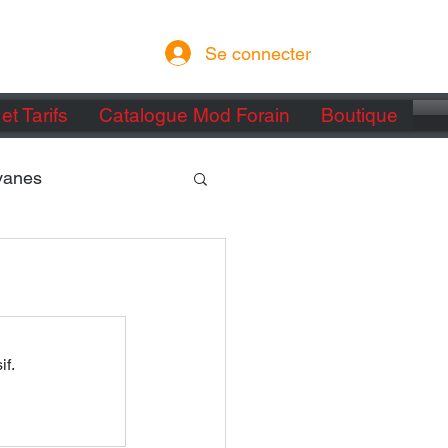
Se connecter
et Tarifs
Catalogue Mod Forain
Boutique
vanes
if.