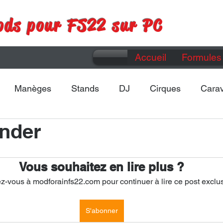
ods pour FS22 sur PC
Accueil
Formules 
Manèges
Stands
DJ
Cirques
Cara
nder
Maps
Divers
Vous souhaitez en lire plus ?
-vous à modforainfs22.com pour continuer à lire ce post exclus
S'abonner