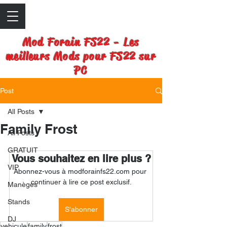
Mod Forain FS22 - Les
meilleurs Mods pour FS22 sur
PC
Post
All Posts
Family Frost
All Posts
GRATUIT
Vous souhaitez en lire plus ?
VIP
Abonnez-vous à modforainfs22.com pour 
continuer à lire ce post exclusif.
Manèges
Stands
S'abonner
DJ
vehicule
family
frost