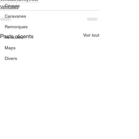
Cirques
Véhicules
Caravanes
Remorques
Voir tout
Posts récents
Véhicules
Maps
Divers