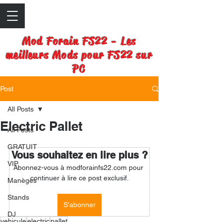
Mod Forain FS22 - Les
meilleurs Mods pour FS22 sur
PC
Post
All Posts
Electric Pallet
All Posts
GRATUIT
Vous souhaitez en lire plus ?
VIP
Abonnez-vous à modforainfs22.com pour 
continuer à lire ce post exclusif.
Manèges
Stands
S'abonner
DJ
vehicule
electric
pallet