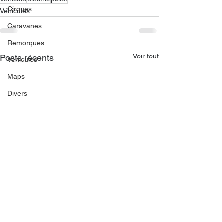
Cirques
Véhicules
Caravanes
Remorques
Voir tout
Posts récents
Véhicules
Maps
Divers