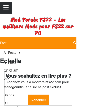
Mod Forain FS22 - Les
meilleurs Mods pour FS22 sur
PC
Post
All Posts
Echelle
All Posts
GRATUIT
Vous souhaitez en lire plus ?
VIP
Abonnez-vous à modforainfs22.com pour 
Manèges
continuer à lire ce post exclusif.
Stands
S'abonner
DJ