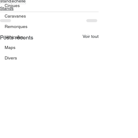
stand
echelle
Cirques
Stands
Caravanes
Remorques
Voir tout
Posts récents
Véhicules
Maps
Divers