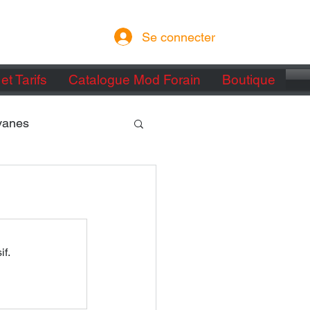
Se connecter
et Tarifs
Catalogue Mod Forain
Boutique
vanes
if.