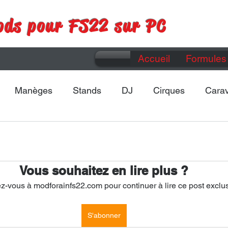
ods pour FS22 sur PC
Accueil
Formules 
Manèges
Stands
DJ
Cirques
Cara
Maps
Divers
Vous souhaitez en lire plus ?
-vous à modforainfs22.com pour continuer à lire ce post exclus
S'abonner