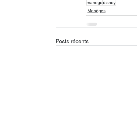
manege
disney
Manèges
Posts récents