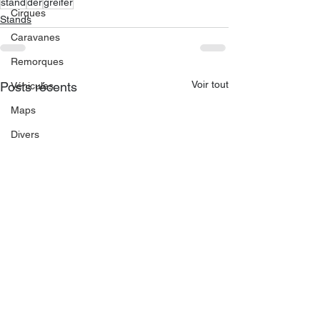
stand
der
greifer
Cirques
Stands
Caravanes
Remorques
Voir tout
Posts récents
Véhicules
Maps
Divers