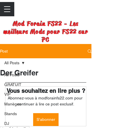
Mod Forain FS22 - Les
meilleurs Mods pour FS22 sur
PC
Post
All Posts
Der Greifer
All Posts
GRATUIT
Vous souhaitez en lire plus ?
VIP
Abonnez-vous à modforainfs22.com pour 
Manèges
continuer à lire ce post exclusif.
Stands
S'abonner
DJ