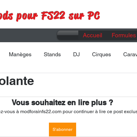
ods pour FS22 sur PC
Accueil
Formules 
Manèges
Stands
DJ
Cirques
Cara
olante
Maps
Divers
Vous souhaitez en lire plus ?
-vous à modforainfs22.com pour continuer à lire ce post exclus
S'abonner