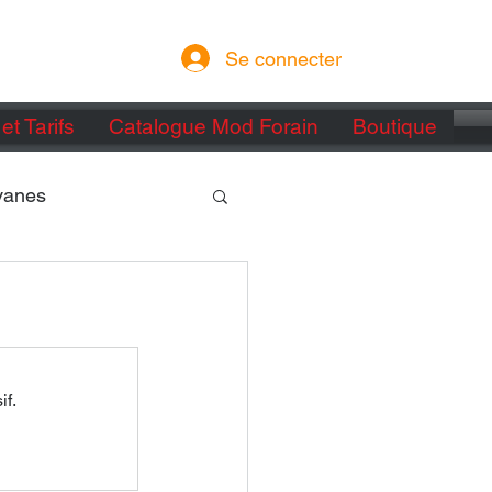
Se connecter
et Tarifs
Catalogue Mod Forain
Boutique
vanes
if.