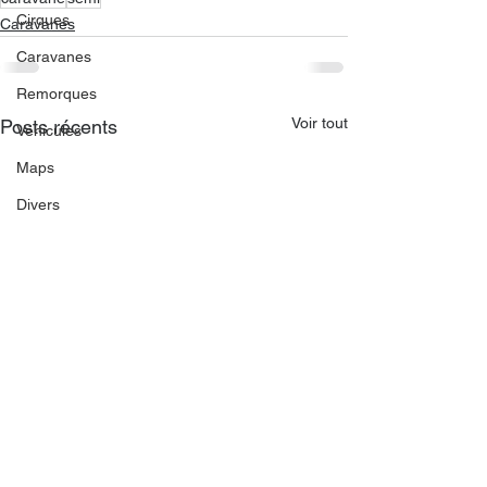
Cirques
Caravanes
Caravanes
Remorques
Voir tout
Posts récents
Véhicules
Maps
Divers