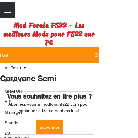
Mod Forain FS22 - Les
meilleurs Mods pour FS22 sur
PC
Post
All Posts
Caravane Semi
All Posts
GRATUIT
Vous souhaitez en lire plus ?
VIP
Abonnez-vous à modforainfs22.com pour 
continuer à lire ce post exclusif.
Manèges
Stands
S'abonner
DJ
caravane
semi