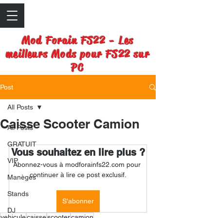
Mod Forain FS22 - Les
meilleurs Mods pour FS22 sur
PC
Post
All Posts
Caisse Scooter Camion
All Posts
GRATUIT
Vous souhaitez en lire plus ?
VIP
Abonnez-vous à modforainfs22.com pour 
continuer à lire ce post exclusif.
Manèges
Stands
S'abonner
DJ
vehicule
caisse
scooter
camion