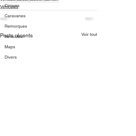
Cirques
Véhicules
Caravanes
Remorques
Voir tout
Posts récents
Véhicules
Maps
Divers