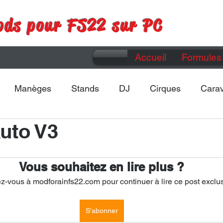
ods pour FS22 sur PC
Accueil
Formules 
Manèges
Stands
DJ
Cirques
Cara
uto V3
Maps
Divers
Vous souhaitez en lire plus ?
-vous à modforainfs22.com pour continuer à lire ce post exclus
S'abonner