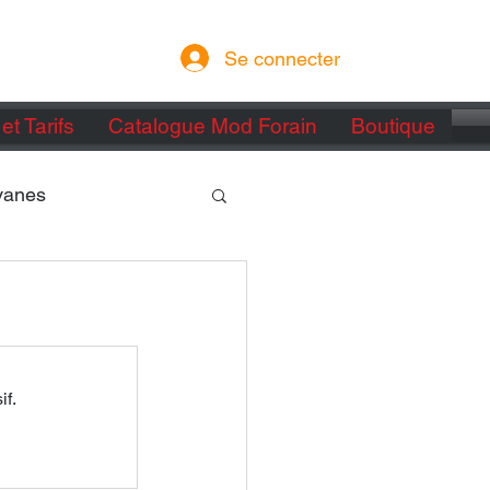
Se connecter
et Tarifs
Catalogue Mod Forain
Boutique
vanes
if.