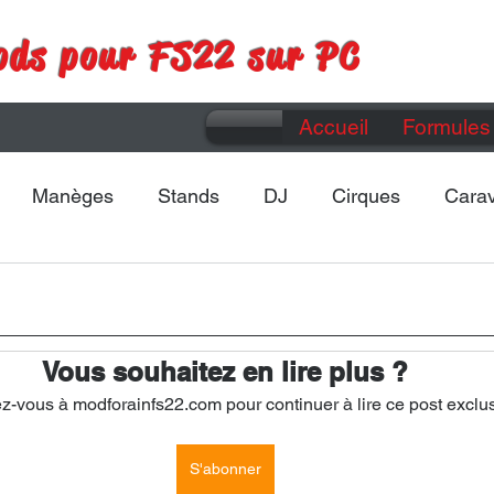
ods pour FS22 sur PC
Accueil
Formules 
Manèges
Stands
DJ
Cirques
Cara
Maps
Divers
Vous souhaitez en lire plus ?
-vous à modforainfs22.com pour continuer à lire ce post exclus
S'abonner