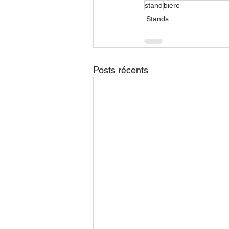
stand
biere
Stands
Posts récents