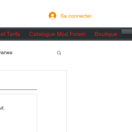
Se connecter
et Tarifs
Catalogue Mod Forain
Boutique
vanes
if.