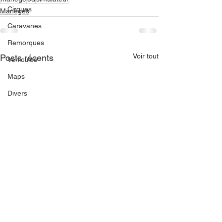
Cirques
Manèges
Caravanes
Remorques
Voir tout
Posts récents
Véhicules
Maps
Divers