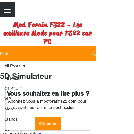
Mod Forain FS22 - Les
meilleurs Mods pour FS22 sur
PC
Post
All Posts
5D Simulateur
All Posts
GRATUIT
Vous souhaitez en lire plus ?
VIP
Abonnez-vous à modforainfs22.com pour 
continuer à lire ce post exclusif.
Manèges
Stands
S'abonner
DJ
manege
5d
simulateur