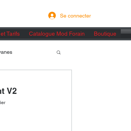
Se connecter
et Tarifs
Catalogue Mod Forain
Boutique
vanes
t V2
ier