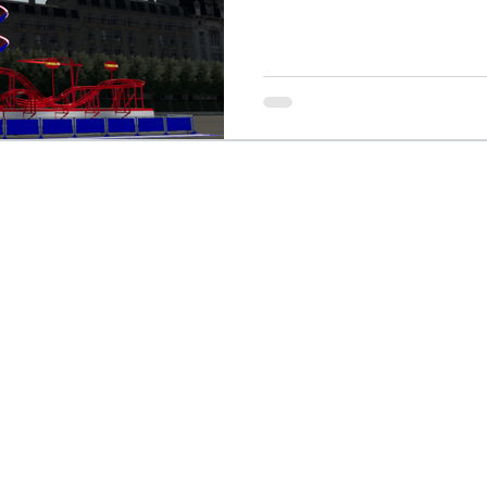
© 2022 par Mod Forain -
modforain-fs@hotmail.com