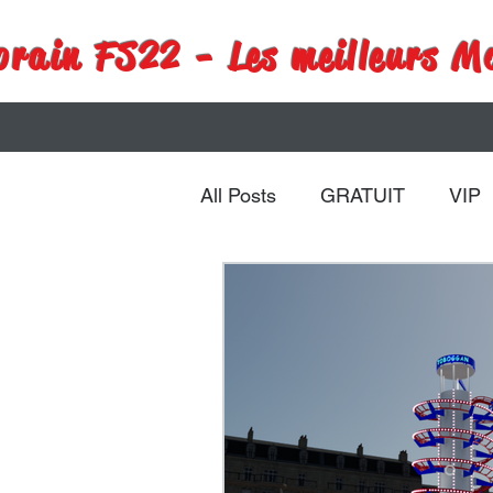
rain FS22 - Les meilleurs M
All Posts
GRATUIT
VIP
Remorques
Véhicules