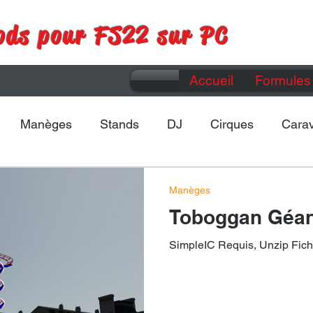
ods pour FS22 sur PC
Accueil
Formules 
Manèges
Stands
DJ
Cirques
Cara
Maps
Divers
Manèges
Toboggan Géan
SimpleIC Requis, Unzip Fich