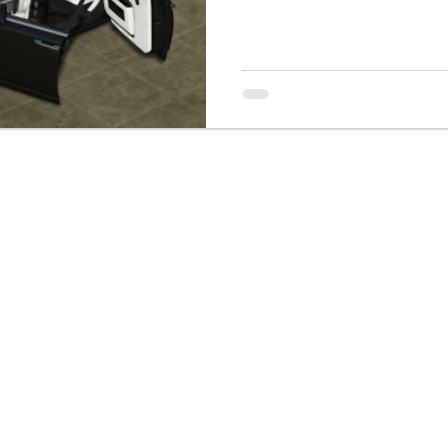
© 2022 par Mod Forain -
modforain-fs@hotmail.com