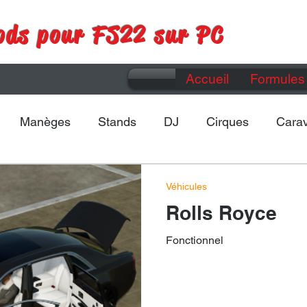
ods pour FS22 sur PC
Accueil
Formules 
Manèges
Stands
DJ
Cirques
Cara
Maps
Divers
Véhicules
Rolls Royce
Fonctionnel