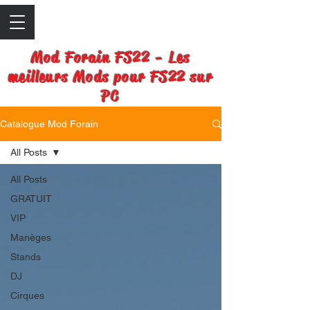
Mod Forain FS22 - Les
meilleurs Mods pour FS22 sur
PC
Catalogue Mod Forain
All Posts
All Posts
GRATUIT
VIP
Manèges
Stands
DJ
Cirques