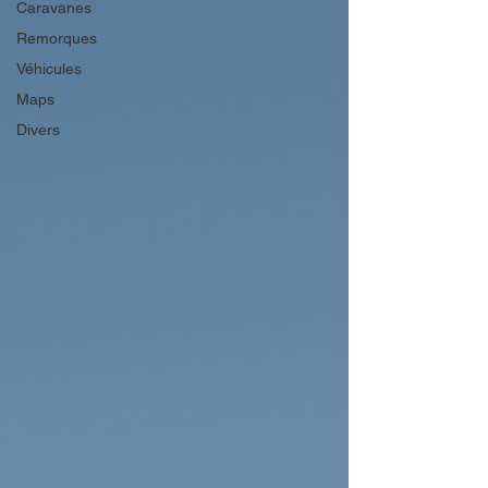
Caravanes
Remorques
Véhicules
Maps
Divers