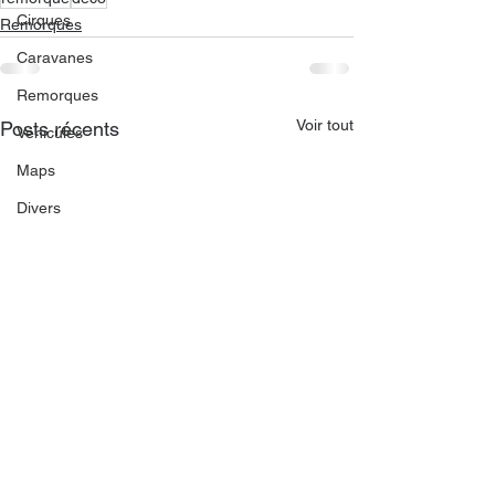
Cirques
Remorques
Caravanes
Remorques
Voir tout
Posts récents
Véhicules
Maps
Divers