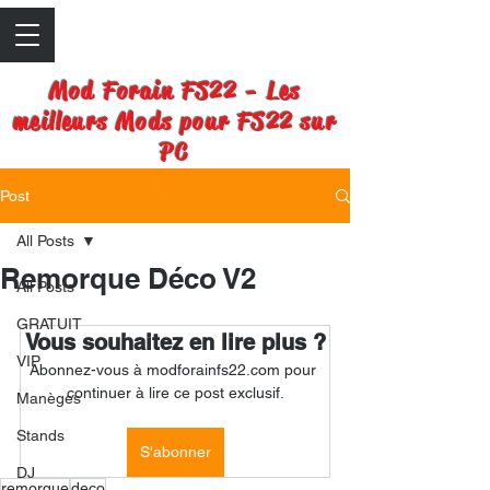
Mod Forain FS22 - Les
meilleurs Mods pour FS22 sur
PC
Post
All Posts
Remorque Déco V2
All Posts
GRATUIT
Vous souhaitez en lire plus ?
VIP
Abonnez-vous à modforainfs22.com pour 
continuer à lire ce post exclusif.
Manèges
Stands
S'abonner
DJ
remorque
deco