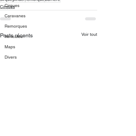
Cirques
Cirques
Caravanes
Remorques
Voir tout
Posts récents
Véhicules
Maps
Divers