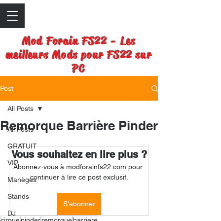
Mod Forain FS22 - Les
meilleurs Mods pour FS22 sur
PC
Post
All Posts
Remorque Barrière Pinder
All Posts
GRATUIT
Vous souhaitez en lire plus ?
VIP
Abonnez-vous à modforainfs22.com pour 
continuer à lire ce post exclusif.
Manèges
Stands
S'abonner
DJ
cirque
pinder
remorque
barriere