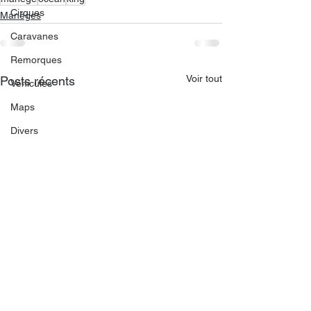
Cirques
Manèges
Caravanes
Remorques
Voir tout
Posts récents
Véhicules
Maps
Divers