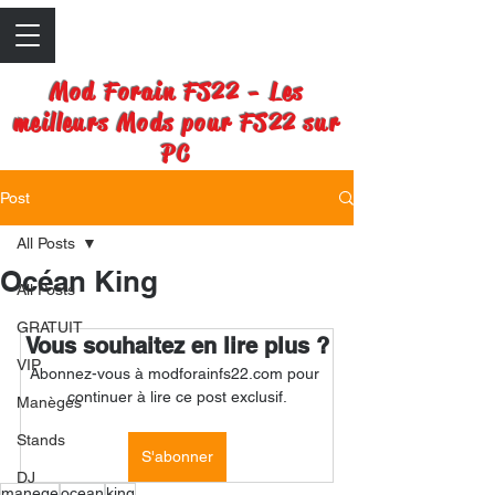
Mod Forain FS22 - Les
meilleurs Mods pour FS22 sur
PC
Post
All Posts
Océan King
All Posts
GRATUIT
Vous souhaitez en lire plus ?
VIP
Abonnez-vous à modforainfs22.com pour 
continuer à lire ce post exclusif.
Manèges
Stands
S'abonner
DJ
manege
ocean
king