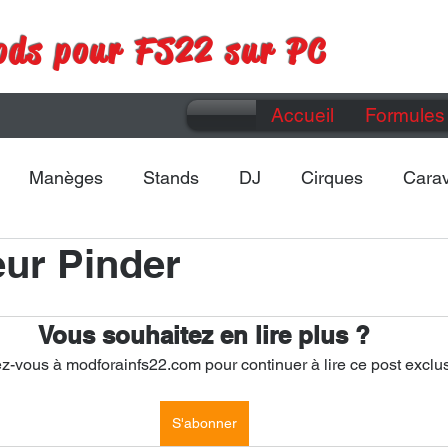
ods pour FS22 sur PC
Accueil
Formules 
Manèges
Stands
DJ
Cirques
Cara
ur Pinder
Maps
Divers
Vous souhaitez en lire plus ?
-vous à modforainfs22.com pour continuer à lire ce post exclus
S'abonner