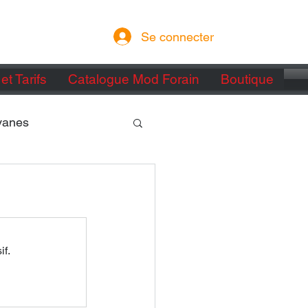
Se connecter
et Tarifs
Catalogue Mod Forain
Boutique
vanes
if.