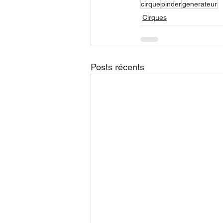
cirque
pinder
generateur
Cirques
Posts récents