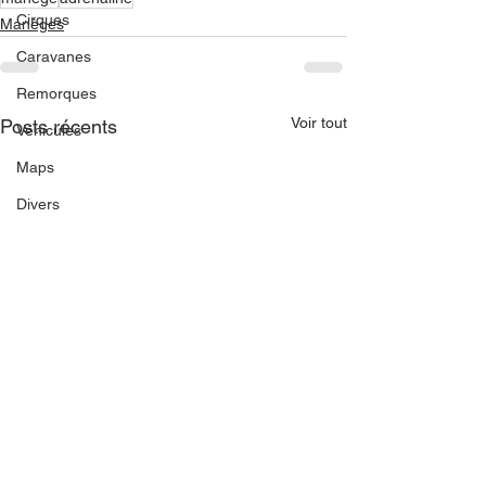
Cirques
Manèges
Caravanes
Remorques
Voir tout
Posts récents
Véhicules
Maps
Divers