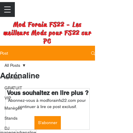
Mod Forain FS22 - Les
meilleurs Mods pour FS22 sur
PC
Post
All Posts
Adrénaline
All Posts
GRATUIT
Vous souhaitez en lire plus ?
VIP
Abonnez-vous à modforainfs22.com pour 
continuer à lire ce post exclusif.
Manèges
Stands
S'abonner
DJ
manege
adrenaline